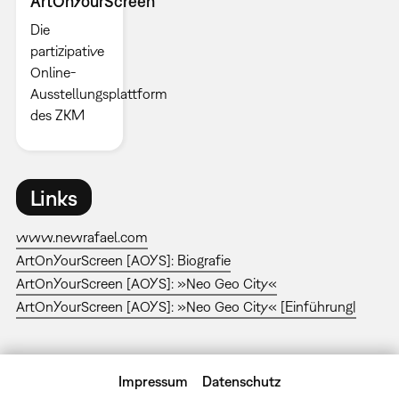
ArtOnYourScreen
Die
partizipative
Online-
Ausstellungsplattform
des ZKM
Links
www.newrafael.com
ArtOnYourScreen [AOYS]: Biografie
ArtOnYourScreen [AOYS]: »Neo Geo City«
ArtOnYourScreen [AOYS]: »Neo Geo City« [Einführung|
Impressum
Datenschutz