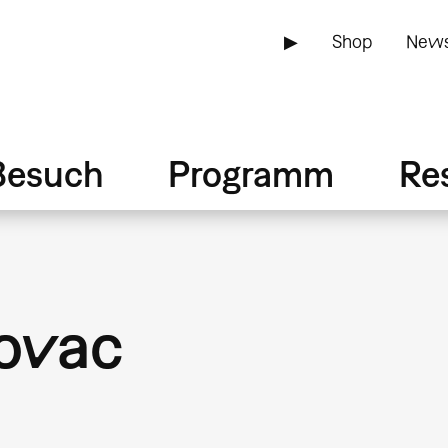
▶
Shop
News
Besuch
Programm
Re
ovac