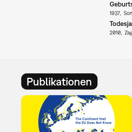
Geburts
1937
So
Todesja
2010
Za
Publikationen