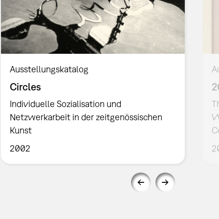
Ausstellungskatalog
A
Circles
2
Individuelle Sozialisation und
T
Netzwerkarbeit in der zeitgenössischen
W
Kunst
C
2002
2