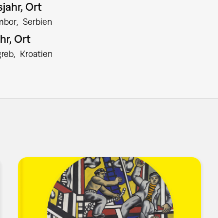
jahr, Ort
mbor
Serbien
hr, Ort
greb
Kroatien