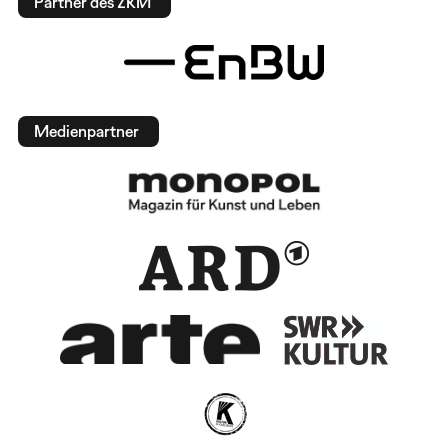
Partner des ZKM
Medienpartner