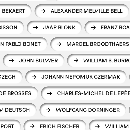
 BEKAERT
ALEXANDER MELVILLE BELL
BISSON
JAAP BLONK
FRANZ BOA
N PABLO BONET
MARCEL BROODTHAERS
JOHN BULWER
WILLIAM S. BUR
CZECH
JOHANN NEPOMUK CZERMAK
DE BROSSES
CHARLES-MICHEL DE L'EPÈ
V DEUTSCH
WOLFGANG DORNINGER
XPORT
ERICH FISCHER
WILLIAM