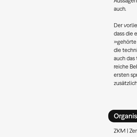
Aussagen 
auch.
Der vorli
dass die
»gehörte 
die techn
auch das 
reiche Be
ersten s
zusätzlic
Organis
ZKM | Ze