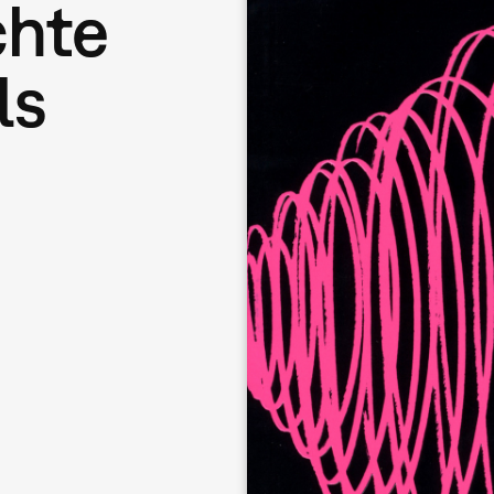
chte
ls