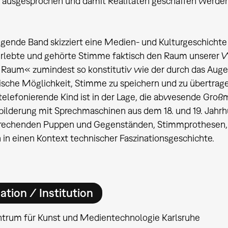
ausgesprochen und damit Realitäten geschaffen werden. 
egende Band skizziert eine Medien- und Kulturgeschicht
 erlebte und gehörte Stimme faktisch den Raum unserer
Raum« zumindest so konstitutiv wie der durch das Auge 
ische Möglichkeit, Stimme zu speichern und zu übertrag
telefonierende Kind ist in der Lage, die abwesende Großm
bilderung mit Sprechmaschinen aus dem 18. und 19. Jah
prechenden Puppen und Gegenständen, Stimmprothesen, N
h in einen Kontext technischer Faszinationsgeschichte.
ation / Institution
ntrum für Kunst und Medientechnologie Karlsruhe