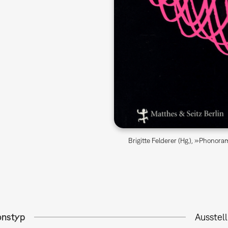
Brigitte Felderer (Hg.), »Phono
onstyp
Ausstel