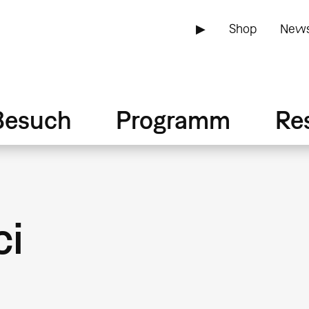
▶
Shop
News
Besuch
Programm
Re
ci