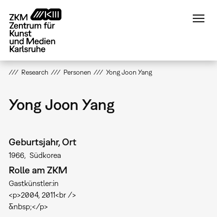
Direkt
zum
Inhalt
Research
Personen
Yong Joon Yang
Yong Joon Yang
Geburtsjahr, Ort
1966
Südkorea
Rolle am ZKM
Gastkünstler:in
<p>2004, 2011<br />
&nbsp;</p>