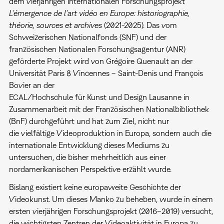
dem vierjährigen internationalen Forschungsprojekt
L'émergence de l'art vidéo en Europe: historiographie,
théorie, sources et archives
(2021-2025). Das vom
Schweizerischen Nationalfonds (SNF) und der
französischen Nationalen Forschungsagentur (ANR)
geförderte Projekt wird von Grégoire Quenault an der
Universität Paris 8 Vincennes – Saint-Denis und François
Bovier an der
ECAL/Hochschule für Kunst und Design Lausanne in
Zusammenarbeit mit der Französischen Nationalbibliothek
(BnF) durchgeführt und hat zum Ziel, nicht nur
die vielfältige Videoproduktion in Europa, sondern auch die
internationale Entwicklung dieses Mediums zu
untersuchen, die bisher mehrheitlich aus einer
nordamerikanischen Perspektive erzählt wurde.
Bislang existiert keine europaweite Geschichte der
Videokunst. Um dieses Manko zu beheben, wurde in einem
ersten vierjährigen Forschungsprojekt (2016–2019) versucht,
die wichtigsten Zentren der Videoaktivität in Europa zu