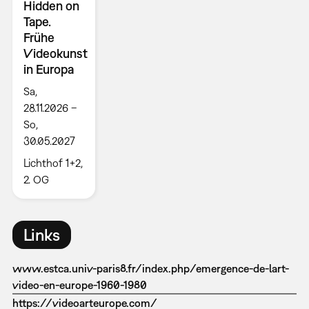
Hidden on
Tape.
Frühe
Videokunst
in Europa
Sa,
28.11.2026 –
So,
30.05.2027
Lichthof 1+2,
2. OG
Links
www.estca.univ-paris8.fr/index.php/emergence-de-lart-
video-en-europe-1960-1980
https://videoarteurope.com/