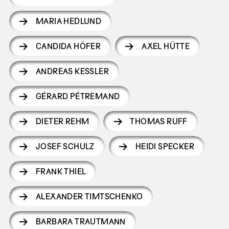
MARIA HEDLUND
CANDIDA HÖFER
AXEL HÜTTE
ANDREAS KESSLER
GÉRARD PÉTREMAND
DIETER REHM
THOMAS RUFF
JOSEF SCHULZ
HEIDI SPECKER
FRANK THIEL
ALEXANDER TIMTSCHENKO
BARBARA TRAUTMANN