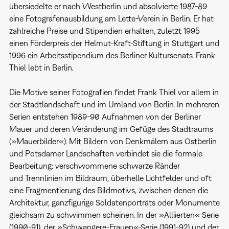
übersiedelte er nach Westberlin und absolvierte 1987-89
eine Fotografenausbildung am Lette-Verein in Berlin. Er hat
zahlreiche Preise und Stipendien erhalten, zuletzt 1995
einen Förderpreis der Helmut-Kraft-Stiftung in Stuttgart und
1996 ein Arbeitsstipendium des Berliner Kultursenats. Frank
Thiel lebt in Berlin.
Die Motive seiner Fotografien findet Frank Thiel vor allem in
der Stadtlandschaft und im Umland von Berlin. In mehreren
Serien entstehen 1989-90 Aufnahmen von der Berliner
Mauer und deren Veränderung im Gefüge des Stadtraums
(»Mauerbilder«). Mit Bildern von Denkmälern aus Ostberlin
und Potsdamer Landschaften verbindet sie die formale
Bearbeitung: verschwommene schwarze Ränder
und Trennlinien im Bildraum, überhelle Lichtfelder und oft
eine Fragmentierung des Bildmotivs, zwischen denen die
Architektur, ganzfigurige Soldatenporträts oder Monumente
gleichsam zu schwimmen scheinen. In der »Alliierten«-Serie
(1990-91), der »Schwangere-Frauen«-Serie (1991-92) und der