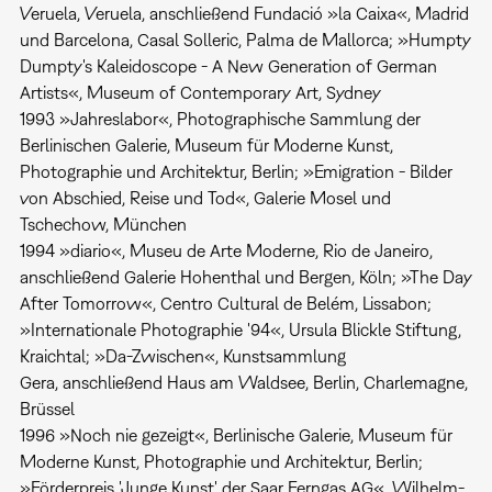
Veruela, Veruela, anschließend Fundació »la Caixa«, Madrid
und Barcelona, Casal Solleric, Palma de Mallorca; »Humpty
Dumpty's Kaleidoscope - A New Generation of German
Artists«, Museum of Contemporary Art, Sydney
1993 »Jahreslabor«, Photographische Sammlung der
Berlinischen Galerie, Museum für Moderne Kunst,
Photographie und Architektur, Berlin; »Emigration - Bilder
von Abschied, Reise und Tod«, Galerie Mosel und
Tschechow, München
1994 »diario«, Museu de Arte Moderne, Rio de Janeiro,
anschließend Galerie Hohenthal und Bergen, Köln; »The Day
After Tomorrow«, Centro Cultural de Belém, Lissabon;
»Internationale Photographie '94«, Ursula Blickle Stiftung,
Kraichtal; »Da-Zwischen«, Kunstsammlung
Gera, anschließend Haus am Waldsee, Berlin, Charlemagne,
Brüssel
1996 »Noch nie gezeigt«, Berlinische Galerie, Museum für
Moderne Kunst, Photographie und Architektur, Berlin;
»Förderpreis 'Junge Kunst' der Saar Ferngas AG«, Wilhelm-