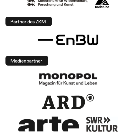
Partner des ZKM
Medienpartner