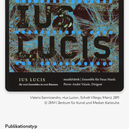
Valerio Sannicandro, »Ius Lucis«, Schott Wergo, Mainz, 2011
© ZKM | Zentrum für Kunst und Medien Karlsruhe
Publikationstyp