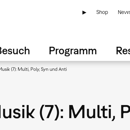
▶
Shop
News
Besuch
Programm
Re
sik (7): Multi, Poly, Syn und Anti
ik (7): Multi, P