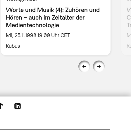
Worte und Musik (4): Zuhören und
W
Hören – auch im Zeitalter der
C
Medientechnologie
T
Mi, 25.11.1998 19:00 Uhr CET
M
Kubus
K