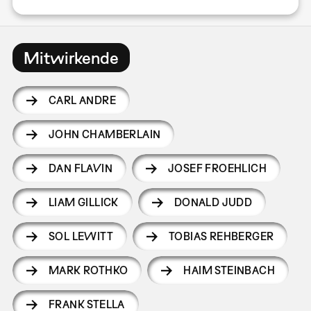
Mitwirkende
CARL ANDRE
JOHN CHAMBERLAIN
DAN FLAVIN
JOSEF FROEHLICH
LIAM GILLICK
DONALD JUDD
SOL LEWITT
TOBIAS REHBERGER
MARK ROTHKO
HAIM STEINBACH
FRANK STELLA