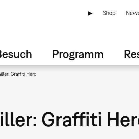
▶
Shop
News
Besuch
Programm
Re
ller: Graffiti Hero
ller: Graffiti He