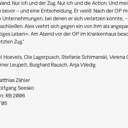
and. Nur ich und der Zug. Nur ich und die Action. Und mei
 bevor – und eine Entscheidung. Er weiß: Nach der OP 
le Unternehmungen, bei denen er sich verletzen könnte, –
sschließen. Alex wehrt sich gegen ein von ihm als angep
iges Leben«. Am Abend vor der OP im Krankenhaus besch
tzten Zug.“
l Hoevels, Ole Lagerpusch, Stefanie Schimanski, Verena
ner Leupelt, Burghard Rausch, Anja Wedig
tthias Zähler
olfgang Seesko
on: RB 2006
’05