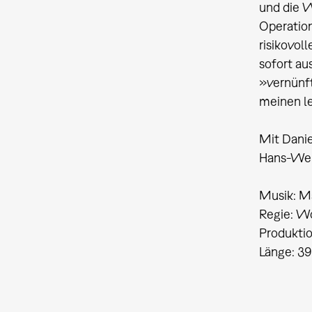
und die W
Operation
risikovol
sofort au
»vernünft
meinen le
Mit Danie
Hans-Wer
Musik: Ma
Regie: W
Produkti
Länge: 39