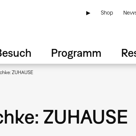
▶
Shop
News
Besuch
Programm
Re
schke: ZUHAUSE
schke: ZUHAUSE