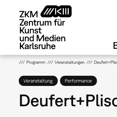
Direkt
zum
Inhalt
Programm
Veranstaltungen
Deufert+Pli
Veranstaltung
Performance
Deufert+Pli