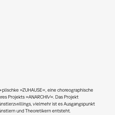
t+plischke »ZUHAUSE«, eine choreographische
hres Projekts »ANARCHIV«. Das Projekt
ünstlerzwillings, vielmehr ist es Ausgangspunkt
ünstlern und Theoretikern entsteht.