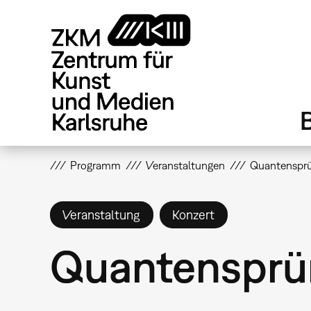
Direkt
zum
Inhalt
Programm
Veranstaltungen
Quantensprün
Veranstaltung
Konzert
Quantensprün