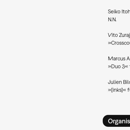
Seiko Ito
N.N.
Vito Zuraj
»Crosscou
Marcus A
»Duo 3« f
Julien Bi
»[inks]« 
Organis