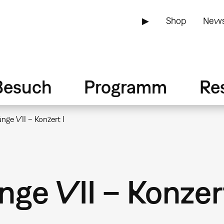
▶
Shop
News
Besuch
Programm
Re
ge VII – Konzert I
ge VII – Konzert