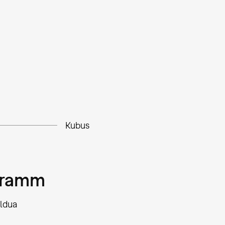
Kubus
gramm
aldua