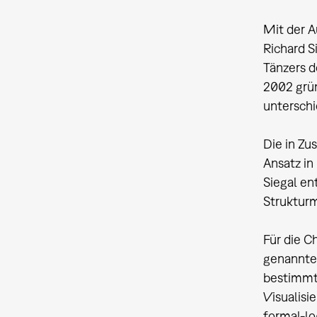
Mit der 
Richard S
Tänzers d
2002 grün
unterschi
Die in Z
Ansatz in
Siegal en
Strukturm
Für die C
genannten
bestimmte
Visualis
formal-lo