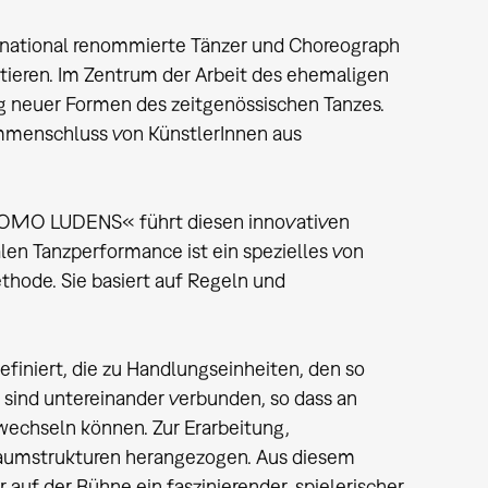
ational renommierte Tänzer und Choreograph
ntieren. Im Zentrum der Arbeit des ehemaligen
ng neuer Formen des zeitgenössischen Tanzes.
mmenschluss von KünstlerInnen aus
HOMO LUDENS« führt diesen innovativen
en Tanzperformance ist ein spezielles von
hode. Sie basiert auf Regeln und
iniert, die zu Handlungseinheiten, den so
ind untereinander verbunden, so dass an
wechseln können. Zur Erarbeitung,
aumstrukturen herangezogen. Aus diesem
auf der Bühne ein faszinierender, spielerischer