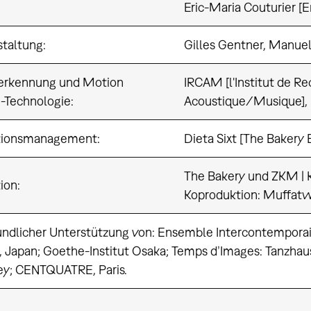
Eric-Maria Couturier [
staltung:
Gilles Gentner, Manue
erkennung und Motion
IRCAM [l'Institut de R
-Technologie:
Acoustique/Musique], 
tionsmanagement:
Dieta Sixt [The Bakery B
The Bakery und ZKM | Ka
ion:
Koproduktion: Muffat
undlicher Unterstützung von: Ensemble Intercontemporain
 Japan; Goethe-Institut Osaka; Temps d’Images: Tanzh
y; CENTQUATRE, Paris.