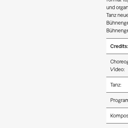
und organ
Tanz neue
Bühnenge
Bühnenge
Credits
Choreog
Video:
Tanz:
Progra
Komposi