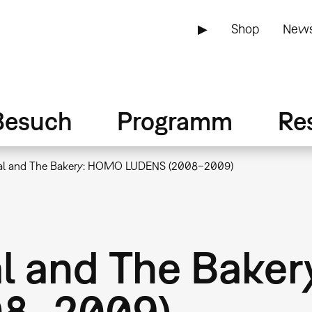
▶
Shop
News
Besuch
Programm
Re
gal and The Bakery: HOMO LUDENS (2008–2009)
al and The Bak
08–2009)