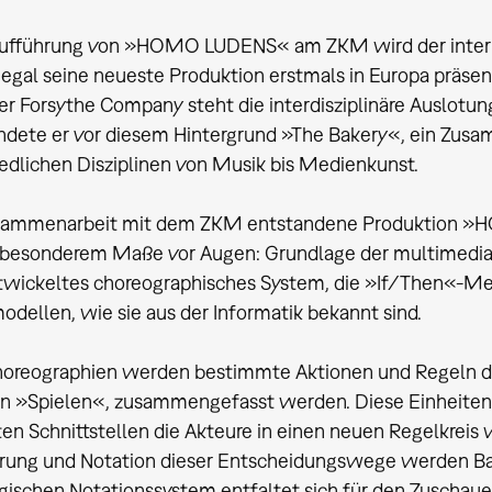
Aufführung von »HOMO LUDENS« am ZKM wird der intern
iegal seine neueste Produktion erstmals in Europa präse
er Forsythe Company steht die interdisziplinäre Auslotu
dete er vor diesem Hintergrund »The Bakery«, ein Zusa
edlichen Disziplinen von Musik bis Medienkunst.
usammenarbeit mit dem ZKM entstandene Produktion »
 besonderem Maße vor Augen: Grundlage der multimedial
twickeltes choreographisches System, die »If/Then«-Met
odellen, wie sie aus der Informatik bekannt sind.
horeographien werden bestimmte Aktionen und Regeln def
 »Spielen«, zusammengefasst werden. Diese Einheiten s
n Schnittstellen die Akteure in einen neuen Regelkreis 
ierung und Notation dieser Entscheidungswege werden B
gischen Notationssystem entfaltet sich für den Zuschauer 