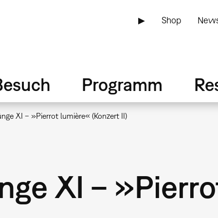
▶
Shop
News
Besuch
Programm
Re
ge XI – »Pierrot lumière« (Konzert II)
ge XI – »Pierro