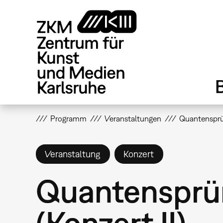
Direkt
zum
Inhalt
Programm
Veranstaltungen
Quantensprün
Veranstaltung
Konzert
Quantensprün
(Konzert II)