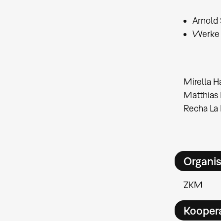
Arnold 
Werke 
Mirella H
Matthias 
Recha La 
Organis
ZKM
Kooper