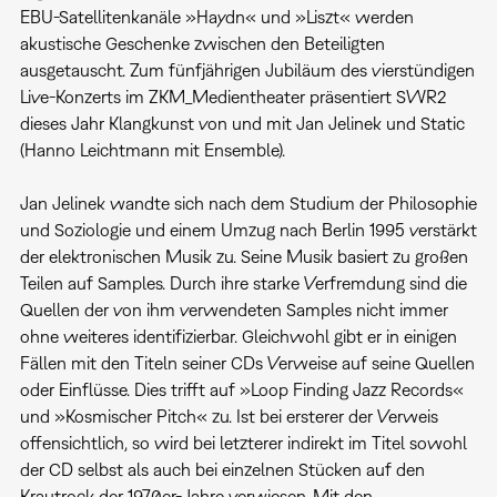
EBU-Satellitenkanäle »Haydn« und »Liszt« werden
akustische Geschenke zwischen den Beteiligten
ausgetauscht. Zum fünfjährigen Jubiläum des vierstündigen
Live-Konzerts im ZKM_Medientheater präsentiert SWR2
dieses Jahr Klangkunst von und mit Jan Jelinek und Static
(Hanno Leichtmann mit Ensemble).
Jan Jelinek wandte sich nach dem Studium der Philosophie
und Soziologie und einem Umzug nach Berlin 1995 verstärkt
der elektronischen Musik zu. Seine Musik basiert zu großen
Teilen auf Samples. Durch ihre starke Verfremdung sind die
Quellen der von ihm verwendeten Samples nicht immer
ohne weiteres identifizierbar. Gleichwohl gibt er in einigen
Fällen mit den Titeln seiner CDs Verweise auf seine Quellen
oder Einflüsse. Dies trifft auf »Loop Finding Jazz Records«
und »Kosmischer Pitch« zu. Ist bei ersterer der Verweis
offensichtlich, so wird bei letzterer indirekt im Titel sowohl
der CD selbst als auch bei einzelnen Stücken auf den
Krautrock der 1970er-Jahre verwiesen. Mit den