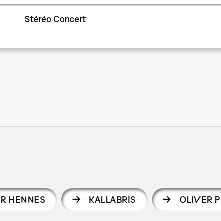
Stéréo Concert
R HENNES
KALLABRIS
OLIVER 