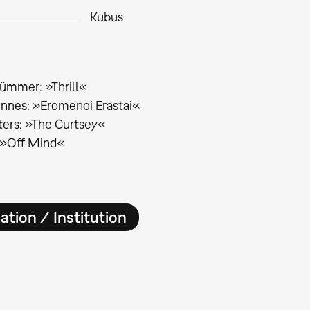
Kubus
ümmer: »Thrill«
ennes: »Eromenoi Erastai«
ters: »The Curtsey«
: »Off Mind«
ation / Institution