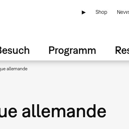
▶
Shop
News
Besuch
Programm
Re
que allemande
ue allemande