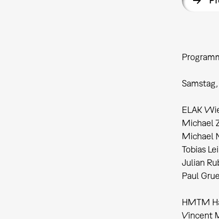
Pr
Program
Samstag,
ELAK Wi
Michael Za
Michael N
Tobias Le
Julian Rub
Paul Gruen
HMTM Ha
Vincent M