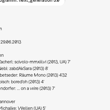
ogramm: next_generation 5.0
m
 29.06.2013
en
cherl: scivolo-mmxiii.vi (2013, UA) 7'
ebl: zabdAkSara (2013) 8'
ibetseder: Räume Mono (2013) 4'32
isch: bored'oh (2013) 4'
dorfer: ... on a wire (2013) 7'
nnover
ichalke: Wellen (UA) 5'