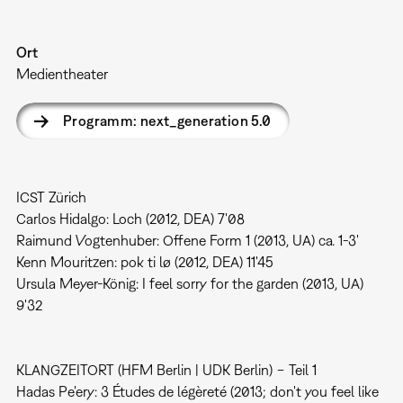
Ort
Medientheater
Programm: next_generation 5.0
ICST Zürich
Carlos Hidalgo: Loch (2012, DEA) 7'08
Raimund Vogtenhuber: Offene Form 1 (2013, UA) ca. 1-3'
Kenn Mouritzen: pok ti lø (2012, DEA) 11'45
Ursula Meyer-König: I feel sorry for the garden (2013, UA)
9'32
KLANGZEITORT (HFM Berlin | UDK Berlin) − Teil 1
Hadas Pe'ery: 3 Études de légèreté (2013; don't you feel like