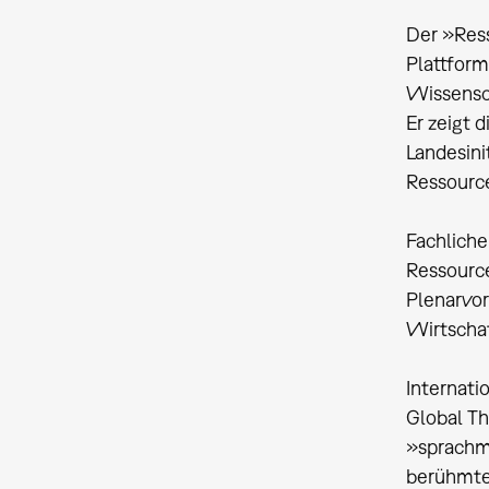
Der »Ress
Plattform
Wissensch
Er zeigt 
Landesini
Ressourc
Fachliche
Ressource
Plenarvor
Wirtschaf
Internati
Global Th
»sprachmä
berühmten