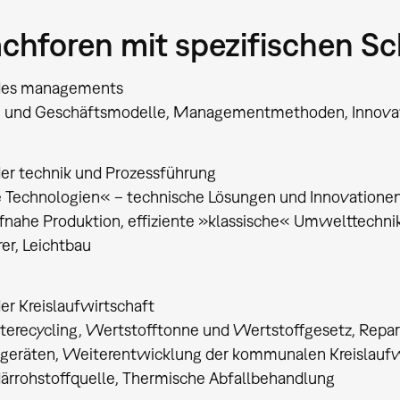
achforen mit spezifischen 
des managements
 und Geschäftsmodelle, Managementmethoden, Innov
er technik und Prozessführung
 Technologien« – technische Lösungen und Innovationen,
ffnahe Produktion, effiziente »klassische« Umwelttechn
rer, Leichtbau
r Kreislaufwirtschaft
äterecycling, Wertstofftonne und Wertstoffgesetz, Rep
ogeräten, Weiterentwicklung der kommunalen Kreislaufwi
ärrohstoffquelle, Thermische Abfallbehandlung