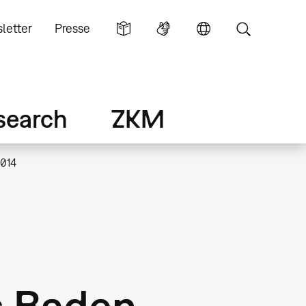
letter
Presse
search
ZKM
2014
s Baden-