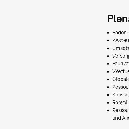
Plen
Baden-
»Akteu
Umsetzu
Versor
Fabrik
Wettbe
Global
Ressou
Kreisla
Recycli
Ressour
und An