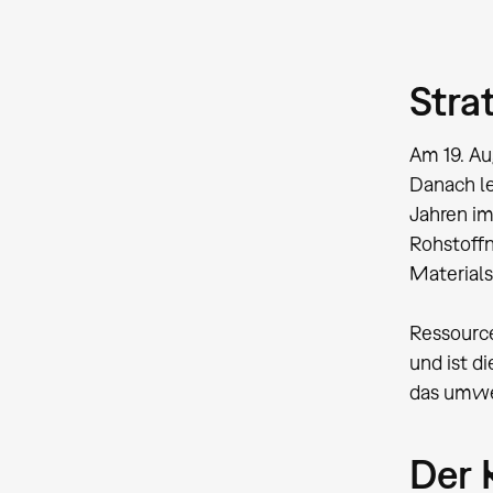
Stra
Am 19. Au
Danach l
Jahren im
Rohstoffn
Materials
Ressource
und ist d
das umwel
Der 