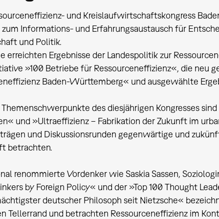
ourceneffizienz- und Kreislaufwirtschaftskongress Bad
 zum Informations- und Erfahrungsaustausch für Entsche
aft und Politik.
die erreichten Ergebnisse der Landespolitik zur Ressource
tiative »100 Betriebe für Ressourceneffizienz«, die neu
eneffizienz Baden-Württemberg« und ausgewählte Ergebn
 Themenschwerpunkte des diesjährigen Kongresses sind »
n« und »Ultraeffizienz – Fabrikation der Zukunft im urb
trägen und Diskussionsrunden gegenwärtige und zukünft
t betrachten.
onal renommierte Vordenker wie Saskia Sassen, Soziologin
inkers by Foreign Policy« und der »Top 100 Thought Leade
chtigster deutscher Philosoph seit Nietzsche« bezeichn
 Tellerrand und betrachten Ressourceneffizienz im Konte