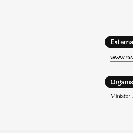
Extern
www.ress
Organis
Minister