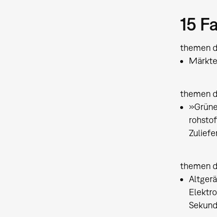
15 F
themen 
Märkte
themen d
»Grüne
rohsto
Zuliefe
themen de
Altger
Elektr
Sekund