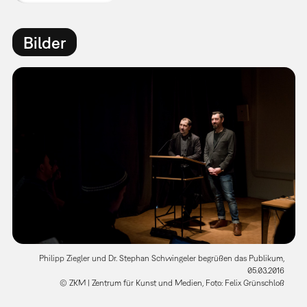
Bilder
Philipp Ziegler und Dr. Stephan Schwingeler begrüßen das Publikum,
05.03.2016
© ZKM | Zentrum für Kunst und Medien, Foto: Felix Grünschloß