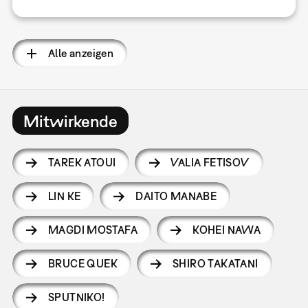
Alle anzeigen
Mitwirkende
TAREK ATOUI
VALIA FETISOV
LIN KE
DAITO MANABE
MAGDI MOSTAFA
KOHEI NAWA
BRUCE QUEK
SHIRO TAKATANI
SPUTNIKO!