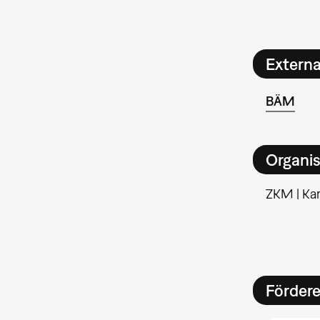
Extern
BÄM
Organis
ZKM | Kar
Förder