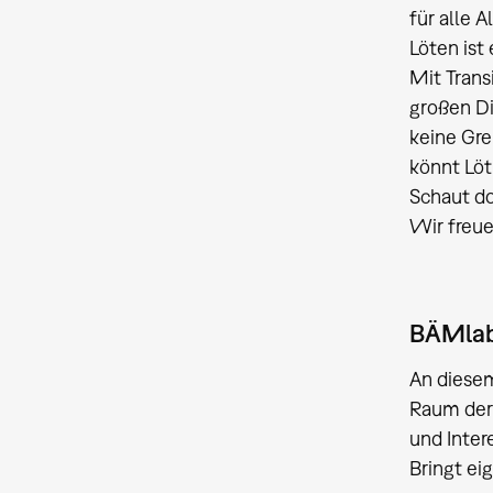
für alle 
Löten ist 
Mit Trans
großen Di
keine Gre
könnt Löt
Schaut do
Wir freue
BÄMlab
An diesem
Raum der 
und Inter
Bringt ei