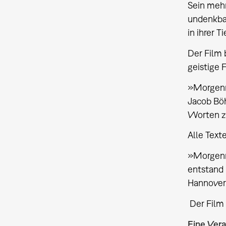
Sein mehr
undenkbar
in ihrer 
Der Film
geistige 
»Morgenrö
Jacob Böh
Worten zu
Alle Text
»Morgenr
entstand
Hannover
Der Film 
Eine Vera