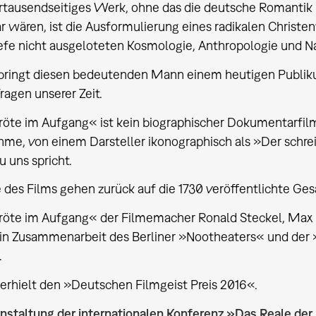
tausendseitiges Werk, ohne das die deutsche Romantik u
 wären, ist die Ausformulierung eines radikalen Christen
Tiefe nicht ausgeloteten Kosmologie, Anthropologie und N
 bringt diesen bedeutenden Mann einem heutigen Publik
Fragen unserer Zeit.
te im Aufgang« ist kein biographischer Dokumentarfilm m
me, von einem Darsteller ikonographisch als »Der schre
 uns spricht.
e des Films gehen zurück auf die 1730 veröffentlichte G
öte im Aufgang« der Filmemacher Ronald Steckel, Max 
 in Zusammenarbeit des Berliner »Nootheaters« und der
.
erhielt den »Deutschen Filmgeist Preis 2016«.
nstaltung der internationalen Konferenz »Das Reale der 