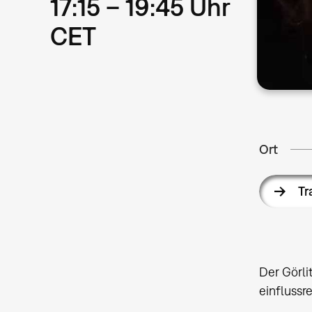
17:15 – 19:45 Uhr
CET
Ort
Tr
Der Görli
einflussr