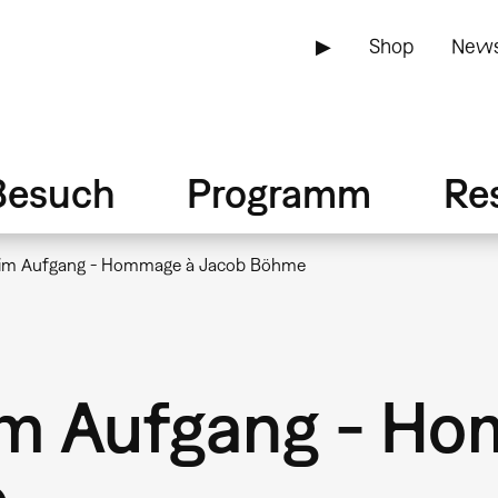
▶
Shop
News
Besuch
Programm
Re
 im Aufgang - Hommage à Jacob Böhme
im Aufgang - H
e