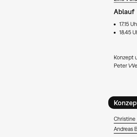
Ablauf
17.15 U
18.45 U
Konzept 
Peter Wei
Konzep
Christine
Andreas 