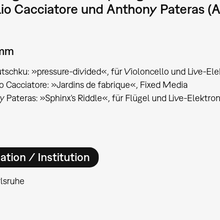
io Cacciatore und Anthony Pateras (As
amm
tschku: »pressure-divided«, für Violoncello und Live-Elek
o Cacciatore: »Jardins de fabrique«, Fixed Media
 Pateras: »Sphinx's Riddle«, für Flügel und Live-Elektron
ation / Institution
lsruhe