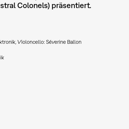
tral Colonels) präsentiert.
tronik, Violoncello: Séverine Ballon
ik