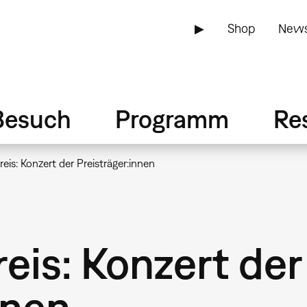
▶
Shop
News
Besuch
Programm
Re
eis: Konzert der Preisträger:innen
eis: Konzert der
nnen