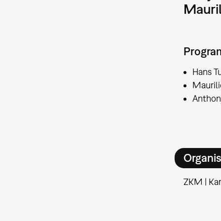
Mauril
Progr
Hans Tu
Maurili
Anthony
Organis
ZKM | Kar