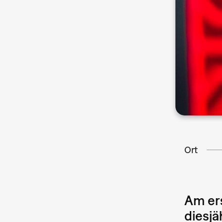
Ort
Am er
diesjä