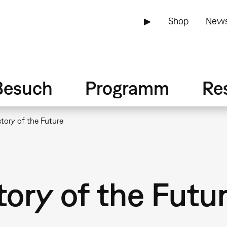
▶
Shop
News
Besuch
Programm
Re
tory of the Future
ory of the Futu