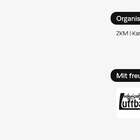
Organis
ZKM | Kar
Mit fre