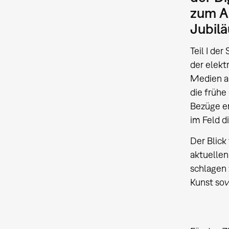
zum A
Jubilä
Teil I der
der elekt
Medien a
die frühe
Bezüge er
im Feld d
Der Blick
aktuelle
schlagen 
Kunst sow