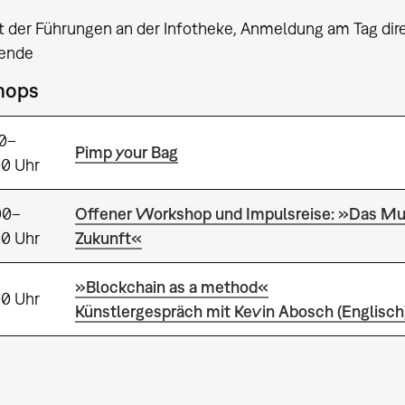
t der Führungen an der Infotheke, Anmeldung am Tag dire
ende
hops
00–
Pimp your Bag
00 Uhr
00–
Offener Workshop und Impulsreise: »Das M
00 Uhr
Zukunft«
»Blockchain as a method«
00 Uhr
Künstlergespräch mit Kevin Abosch (Englisch