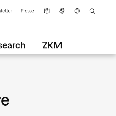
letter
Presse
search
ZKM
re