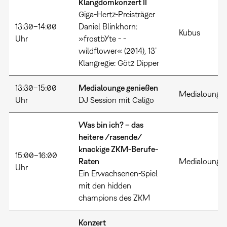
Klangdomkonzert
II
Giga-Hertz-Preisträger
13:30–14:00
Daniel Blinkhorn:
Kubus
Uhr
»frostbYte - -
wildflower« (2014), 13’
Klangregie: Götz Dipper
13:30–15:00
Medialounge
genießen
Medialounge
Uhr
DJ Session mit Caligo
Was bin ich? – das
heitere /rasende/
knackige ZKM-Berufe-
15:00–16:00
Raten
Medialounge
Uhr
Ein Erwachsenen-Spiel
mit den hidden
champions des ZKM
Konzert