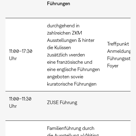
Führungen
durchgehend in
zahlreichen ZKM
Ausstellungen & hinter
Treffpunkt u
die Kulissen
11:00–17:30
Anmeldung
zusätzlich werden
Uhr
Führungsstan
eine französische und
Foyer
eine englische Führungen
angeboten sowie
kuratorische Führungen
11:00–11:30
ZUSE Führung
Uhr
Familienführung durch
die Ausstellung »Writing