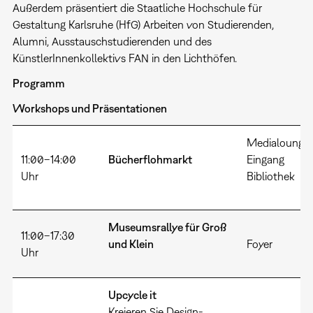
Außerdem präsentiert die Staatliche Hochschule für
Gestaltung Karlsruhe (HfG) Arbeiten von Studierenden,
Alumni, Ausstauschstudierenden und des
KünstlerInnenkollektivs FAN in den Lichthöfen.
Programm
Workshops und Präsentationen
Medialounge,
11:00–14:00
Bücherflohmarkt
Eingang
Uhr
Bibliothek
Museumsrallye für Groß
11:00–17:30
und Klein
Foyer
Uhr
Upcycle it
Kreieren Sie Design-