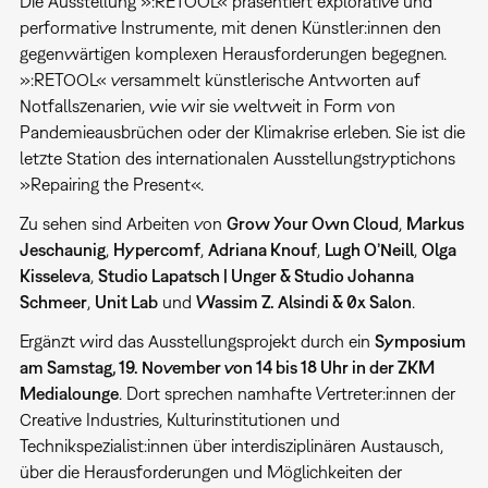
Die Ausstellung »:RETOOL« präsentiert explorative und
performative Instrumente, mit denen Künstler:innen den
gegenwärtigen komplexen Herausforderungen begegnen.
»:RETOOL« versammelt künstlerische Antworten auf
Notfallszenarien, wie wir sie weltweit in Form von
Pandemieausbrüchen oder der Klimakrise erleben. Sie ist die
letzte Station des internationalen Ausstellungstryptichons
»Repairing the Present«.
Zu sehen sind Arbeiten von
Grow Your Own Cloud
,
Markus
Jeschaunig
,
Hypercomf
,
Adriana Knouf
,
Lugh O’Neill
,
Olga
Kisseleva
,
Studio Lapatsch | Unger & Studio Johanna
Schmeer
,
Unit Lab
und
Wassim Z. Alsindi & 0x Salon
.
Ergänzt wird das Ausstellungsprojekt durch ein
Symposium
am Samstag, 19. November von 14 bis 18 Uhr in der ZKM
Medialounge
. Dort sprechen namhafte Vertreter:innen der
Creative Industries, Kulturinstitutionen und
Technikspezialist:innen über interdisziplinären Austausch,
über die Herausforderungen und Möglichkeiten der