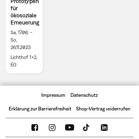
Prototypen
für
ökosoziale
Erneuerung
Sa, 17.06. –
So,
26.11.2023
Lichthof 1+2,
EG
Impressum
Datenschutz
Erklärung zur Barrierefreiheit
Shop-Vertrag widerrufen