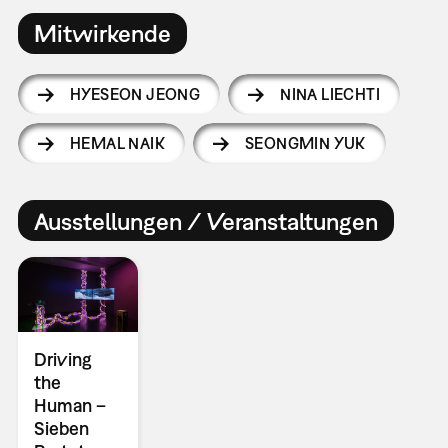
Mitwirkende
HYESEON JEONG
NINA LIECHTI
HEMAL NAIK
SEONGMIN YUK
Ausstellungen / Veranstaltungen
Driving
the
Human –
Sieben