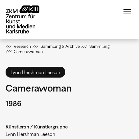
Direkt
zum
Inhalt
Research
Sammlung & Archive
Sammlung
Camerawoman
Lynn Hershman Leeson
Camerawoman
1986
Künstler:in / Künstlergruppe
Lynn Hershman Leeson