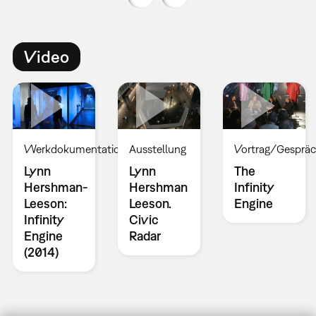
Video
Werkdokumentation
Ausstellung
Vortrag/Gesprä
Lynn
Lynn
The
Hershman-
Hershman
Infinity
Leeson:
Leeson.
Engine
Infinity
Civic
Engine
Radar
(2014)