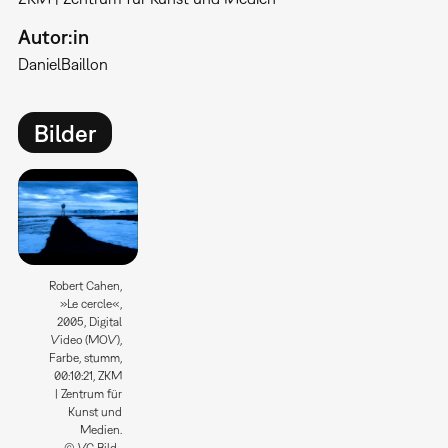
Autor:in
Daniel
Baillon
Bilder
Robert Cahen,
»Le cercle«,
2005, Digital
Video (MOV),
Farbe, stumm,
00:10:21, ZKM
| Zentrum für
Kunst und
Medien.