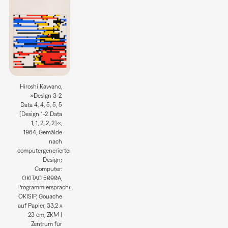
Hiroshi Kawano,
»Design 3-2.
Data 4, 4, 5, 5, 5
[Design 1-2. Data
1, 1, 2, 2, 2.]«,
1964, Gemälde
nach
computergeneriertem
Design;
Computer:
OKITAC 5090A,
Programmiersprache:
OKISIP, Gouache
auf Papier, 33,2 x
23 cm, ZKM |
Zentrum für