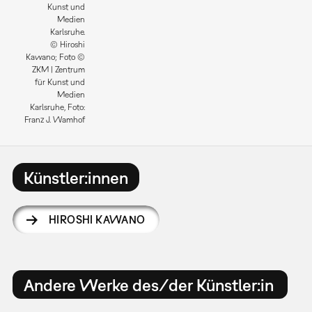
Kunst und
Medien
Karlsruhe.
© Hiroshi
Kawano; Foto ©
ZKM | Zentrum
für Kunst und
Medien
Karlsruhe, Foto:
Franz J. Wamhof
Künstler:innen
HIROSHI KAWANO
Andere Werke des/der Künstler:in