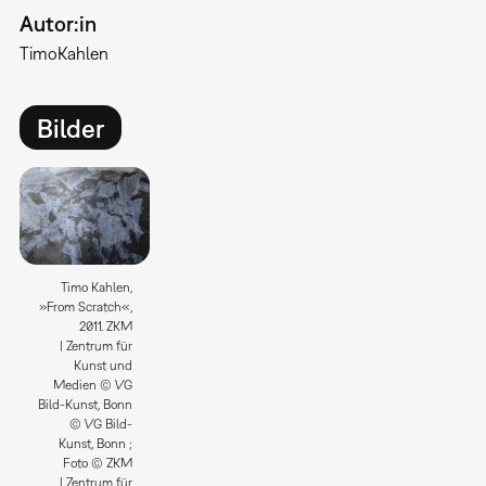
Autor:in
Timo
Kahlen
Bilder
Timo Kahlen,
»From Scratch«,
2011. ZKM
| Zentrum für
Kunst und
Medien © VG
Bild-Kunst, Bonn
© VG Bild-
Kunst, Bonn ;
Foto © ZKM
| Zentrum für