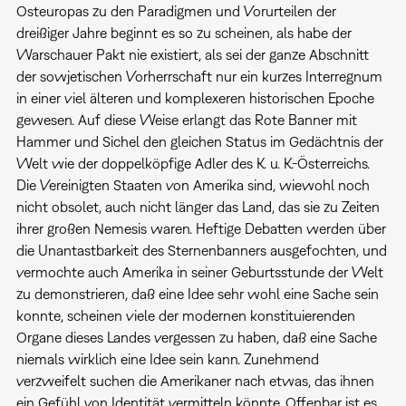
Osteuropas zu den Paradigmen und Vorurteilen der
dreißiger Jahre beginnt es so zu scheinen, als habe der
Warschauer Pakt nie existiert, als sei der ganze Abschnitt
der sowjetischen Vorherrschaft nur ein kurzes Interregnum
in einer viel älteren und komplexeren historischen Epoche
gewesen. Auf diese Weise erlangt das Rote Banner mit
Hammer und Sichel den gleichen Status im Gedächtnis der
Welt wie der doppelköpfige Adler des K. u. K.-Österreichs.
Die Vereinigten Staaten von Amerika sind, wiewohl noch
nicht obsolet, auch nicht länger das Land, das sie zu Zeiten
ihrer großen Nemesis waren. Heftige Debatten werden über
die Unantastbarkeit des Sternenbanners ausgefochten, und
vermochte auch Amerika in seiner Geburtsstunde der Welt
zu demonstrieren, daß eine Idee sehr wohl eine Sache sein
konnte, scheinen viele der modernen konstituierenden
Organe dieses Landes vergessen zu haben, daß eine Sache
niemals wirklich eine Idee sein kann. Zunehmend
verzweifelt suchen die Amerikaner nach etwas, das ihnen
ein Gefühl von Identität vermitteln könnte. Offenbar ist es