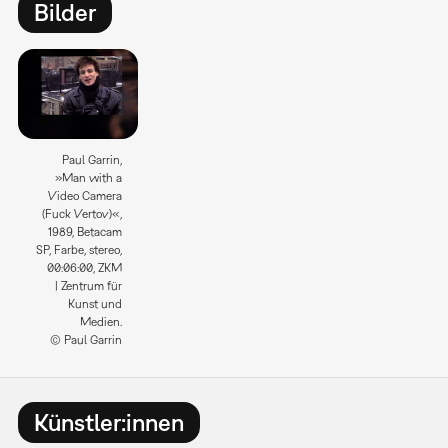
Bilder
Paul Garrin,
»Man with a
Video Camera
(Fuck Vertov)«,
1989, Betacam
SP, Farbe, stereo,
00:06:00, ZKM
| Zentrum für
Kunst und
Medien.
© Paul Garrin
Künstler:innen