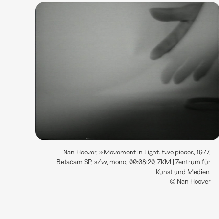
Nan Hoover, »Movement in Light. two pieces, 1977,
Betacam SP, s/w, mono, 00:08:20, ZKM | Zentrum für
Kunst und Medien.
© Nan Hoover