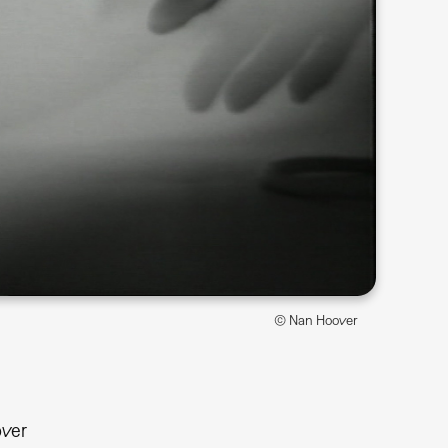
© Nan Hoover
ver