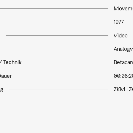
Movemen
1977
e
Video
Analogv
/ Technik
Betacam
Dauer
00:08:2
ng
ZKM | Z