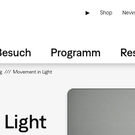
▶
Shop
News
Besuch
Programm
Re
g
Movement in Light
Light