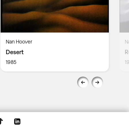
Nan Hoover
N
Desert
R
1985
1