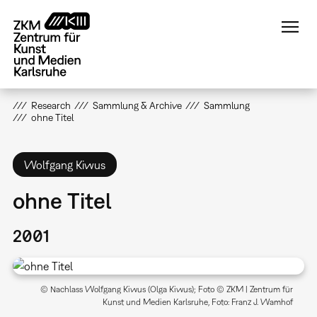
Direkt
zum
Inhalt
Research
Sammlung & Archive
Sammlung
ohne Titel
Wolfgang Kiwus
ohne Titel
2001
© Nachlass Wolfgang Kiwus (Olga Kiwus); Foto © ZKM | Zentrum für
Kunst und Medien Karlsruhe, Foto: Franz J. Wamhof