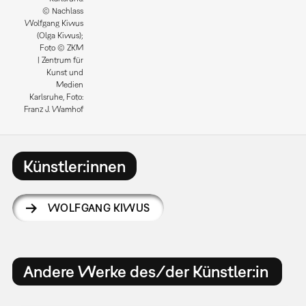
© Nachlass
Wolfgang Kiwus
(Olga Kiwus);
Foto © ZKM
| Zentrum für
Kunst und
Medien
Karlsruhe, Foto:
Franz J. Wamhof
Künstler:innen
WOLFGANG KIWUS
Andere Werke des/der Künstler:in