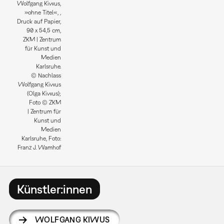
Wolfgang Kiwus,
»ohne Titel«, ,
Druck auf Papier,
90 x 54,5 cm,
ZKM | Zentrum
für Kunst und
Medien
Karlsruhe.
© Nachlass
Wolfgang Kiwus
(Olga Kiwus);
Foto © ZKM
| Zentrum für
Kunst und
Medien
Karlsruhe, Foto:
Franz J. Wamhof
Künstler:innen
WOLFGANG KIWUS