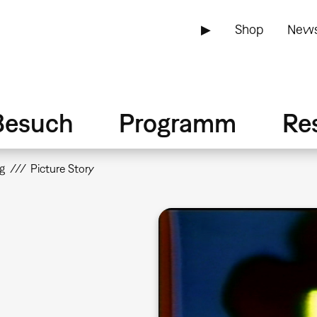
▶
Shop
News
Besuch
Programm
Re
g
Picture Story