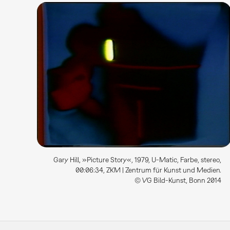
Gary Hill, »Picture Story«, 1979, U-Matic, Farbe, stereo,
00:06:34, ZKM | Zentrum für Kunst und Medien.
© VG Bild-Kunst, Bonn 2014