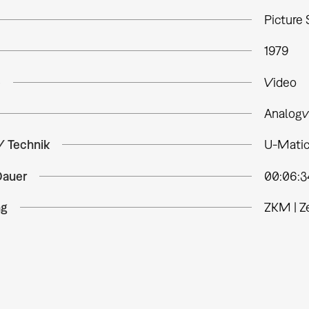
Picture 
1979
e
Video
Analogv
/ Technik
U-Matic,
Dauer
00:06:3
ng
ZKM | Z