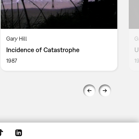
Gary Hill
G
Incidence of Catastrophe
U
1987
1