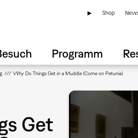
▶
Shop
News
Besuch
Programm
Re
g
Why Do Things Get in a Muddle (Come on Petunia)
gs Get