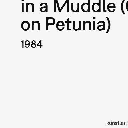
in a Muddle
on Petunia)
1984
Künstler: