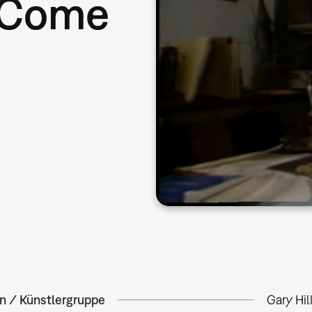
 (Come
in / Künstlergruppe
Gary Hil