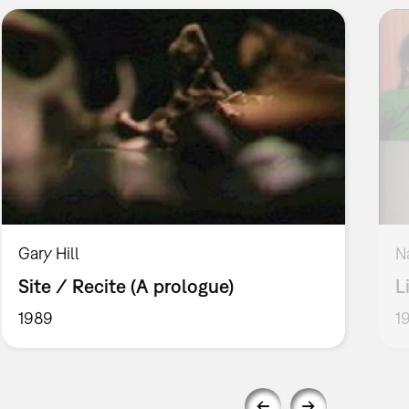
Gary Hill
N
Site / Recite (A prologue)
L
1989
1