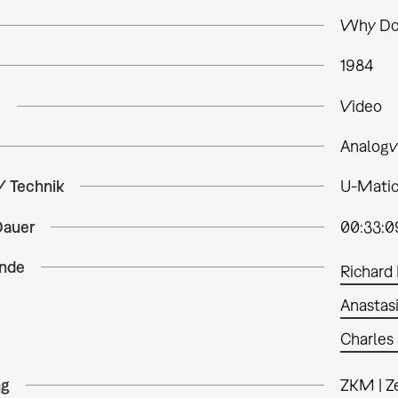
Why Do 
1984
e
Video
Analogv
/ Technik
U-Matic,
Dauer
00:33:0
nde
Richard 
Anastas
Charles 
ng
ZKM | Z