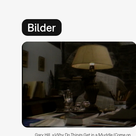
Bilder
Gary Hill, »Why Do Things Get in a Muddle (Come on