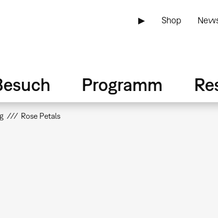
▶
Shop
News
Besuch
Programm
Re
g
Rose Petals