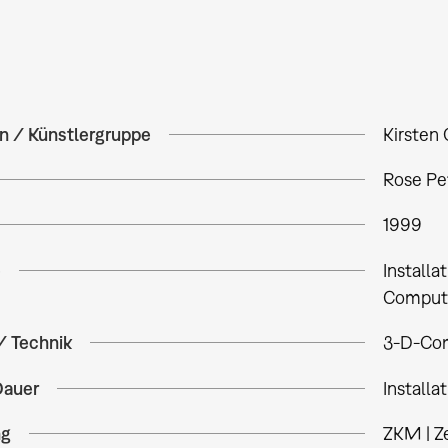
in / Künstlergruppe
Kirsten 
Rose Pe
1999
e
Installa
Compute
/ Technik
3-D-Com
Dauer
Installa
ng
ZKM | Z