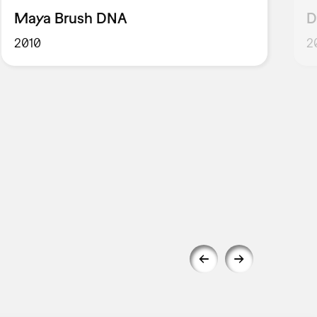
Maya Brush DNA
D
2010
2