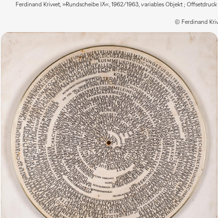
Ferdinand Kriwet, »Rundscheibe IX«, 1962/1963, variables Objekt ; Offsetdruck
© Ferdinand Kriw