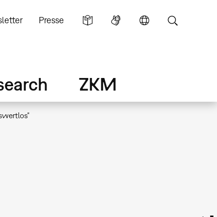
letter
Presse
search
ZKM
swertlos“