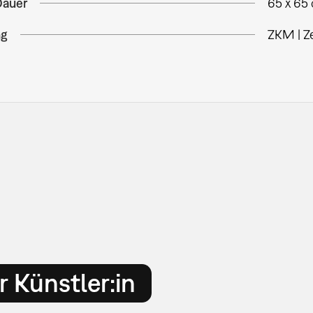
Dauer
65 x 65
ng
ZKM | Z
 Künstler:in