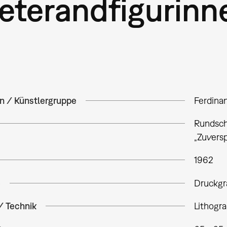
eterandfigurin
in / Künstlergruppe
Ferdina
Rundsche
„Zuvers
1962
e
Druckgr
/ Technik
Lithogra