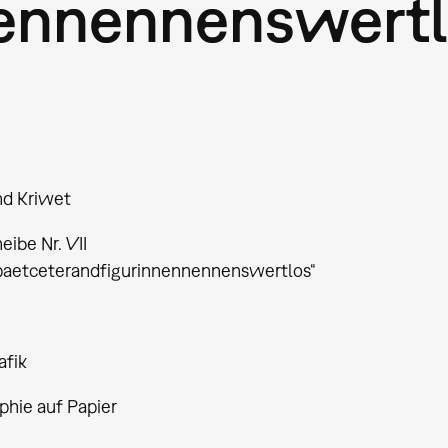
nennennenswertl
nd Kriwet
ibe Nr. VII
paetceterandfigurinnennennenswertlos“
afik
phie auf Papier