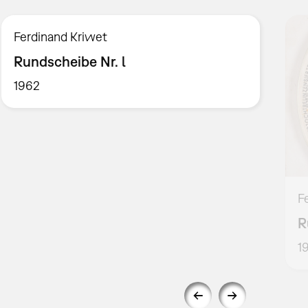
Ferdinand Kriwet
Rundscheibe Nr. l
1962
F
R
1