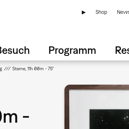
▶
Shop
News
Besuch
Programm
Re
g
Sterne, 11h 00m - 75°
0m -