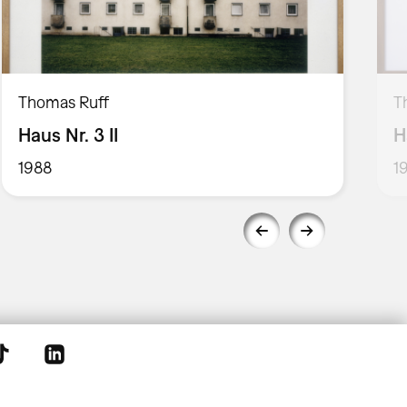
Thomas Ruff
T
Haus Nr. 3 II
H
1988
1