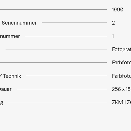
1990
/ Seriennummer
2
rnummer
1
e
Fotogra
Farbfot
/ Technik
Farbfoto
Dauer
256 x 1
ng
ZKM | Z