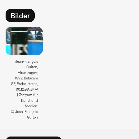
Bilder
Jean-François
Guiton,
»Tram/age«,
1999, Betacam
SP, Farbe, stereo,
00:12:00, ZKM
| Zentrum für
Kunst und
Medien.
© Jean-François
Guiton