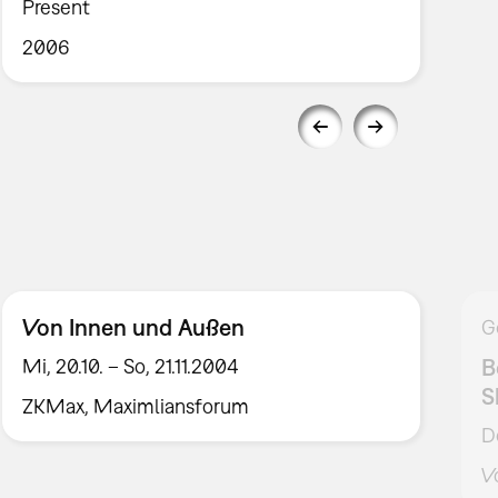
Present
2006
Von Innen und Außen
G
B
Mi, 20.10. – So, 21.11.2004
S
ZKMax, Maximliansforum
D
V