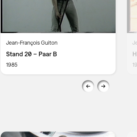
Jean-François Guiton
J
Stand 20 – Paar B
H
1985
1