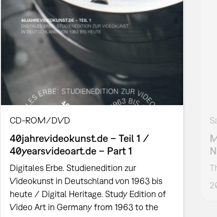
CD-ROM/DVD
S
40jahrevideokunst.de – Teil 1 /
M
40yearsvideoart.de – Part 1
N
Digitales Erbe. Studienedition zur
T
Videokunst in Deutschland von 1963 bis
2
heute / Digital Heritage. Study Edition of
Video Art in Germany from 1963 to the