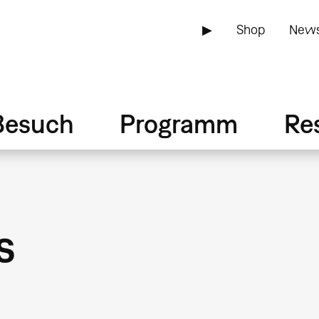
▶
Shop
News
Besuch
Programm
Re
n
s