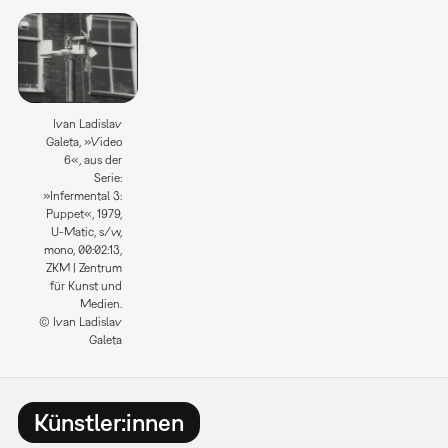
Ivan Ladislav
Galeta, »Video
6«, aus der
Serie:
»Infermental 3:
Puppet«, 1979,
U-Matic, s/w,
mono, 00:02:13,
ZKM | Zentrum
für Kunst und
Medien.
© Ivan Ladislav
Galeta
Künstler:innen